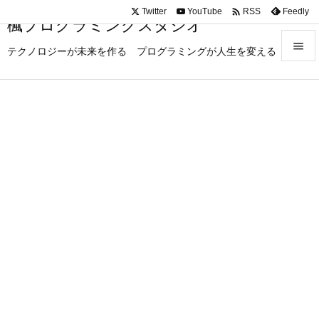

Twitter
YouTube
Feedly
RSS
楓プログラミングスタジオ

テクノロジーが未来を作る プログラミングが人生を変える

メニュ

サイド

前へ

次へ

検索