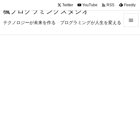

Twitter
YouTube
Feedly
RSS
楓プログラミングスタジオ

テクノロジーが未来を作る プログラミングが人生を変える

メニュ

サイド

前へ

次へ

検索