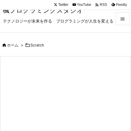

Twitter
YouTube
Feedly
RSS
楓プログラミングスタジオ

テクノロジーが未来を作る プログラミングが人生を変える

メニュ

ホーム
>

Scratch

サイド

前へ

次へ

検索