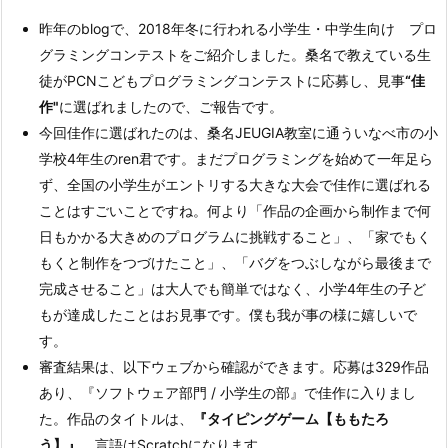
昨年のblogで、2018年冬に行われる小学生・中学生向け プロ
グラミングコンテストをご紹介しました。桑名で教えている生
徒がPCNこどもプログラミングコンテストに応募し、見事
“佳
作"
に選ばれましたので、ご報告です。
今回佳作に選ばれたのは、桑名JEUGIA教室に通ういなべ市の小
学校4年生のren君です。まだプログラミングを始めて一年足ら
ず、全国の小学生がエントリする大きな大会で佳作に選ばれる
ことはすごいことですね。何より「作品の企画から制作まで何
日もかかる大きめのプログラムに挑戦すること」、「家でもく
もくと制作をつづけたこと」、「バグをつぶしながら最後まで
完成させること」は大人でも簡単ではなく、小学4年生の子ど
もが達成したことはお見事です。僕も我が事の様に嬉しいで
す。
審査結果は、以下ウェブから確認ができます。応募は329作品
あり、『ソフトウェア部門 / 小学生の部』で佳作に入りまし
た。作品のタイトルは、
『タイピングゲーム【ももたろ
う】』
、言語はScratchになります。