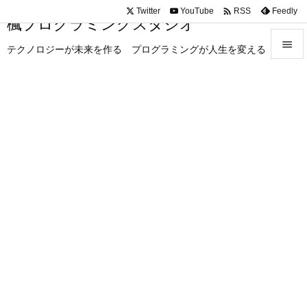

Twitter
YouTube
Feedly
RSS
楓プログラミングスタジオ

テクノロジーが未来を作る プログラミングが人生を変える

メニュ

サイド

前へ

次へ

検索