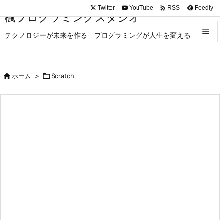

Twitter
YouTube
Feedly
RSS
楓プログラミングスタジオ

テクノロジーが未来を作る プログラミングが人生を変える

メニュ

ホーム
>

Scratch

サイド

前へ

次へ

検索