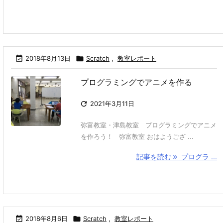

2018年8月13日

Scratch
,
教室レポート
プログラミングでアニメを作る

2021年3月11日
弥富教室・津島教室 プログラミングでアニメ
を作ろう！ 弥富教室 おはようござ ...
記事を読む
プログラ ...

2018年8月6日

Scratch
,
教室レポート