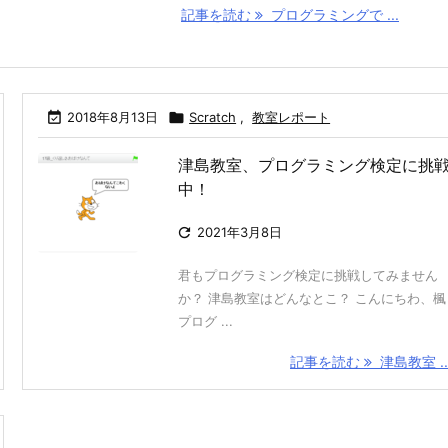
記事を読む
プログラミングで ...

2018年8月13日

Scratch
,
教室レポート
津島教室、プログラミング検定に挑
中！

2021年3月8日
君もプログラミング検定に挑戦してみません
か？ 津島教室はどんなとこ？ こんにちわ、楓
プログ ...
記事を読む
津島教室 ..