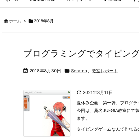

ホーム
>

2018年8月
プログラミングでタイピン

2018年8月30日

Scratch
,
教室レポート

2021年3月11日
夏休み企画 第一弾、プログラ
今回は、桑名JUEGIA教室に
ます。
タイピングゲームなんて作れるの？作