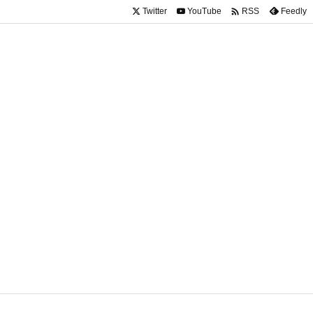

Twitter
YouTube
Feedly
RSS