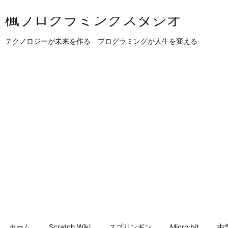
楓プログラミングスタジオ
テクノロジーが未来を作る プログラミングが人生を変える
ホーム
Scratch Wiki
スプリンギン
Micro:bit
中