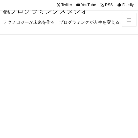

Twitter
YouTube
Feedly
RSS
楓プログラミングスタジオ

テクノロジーが未来を作る プログラミングが人生を変える

メニュ

サイド

前へ

次へ

検索