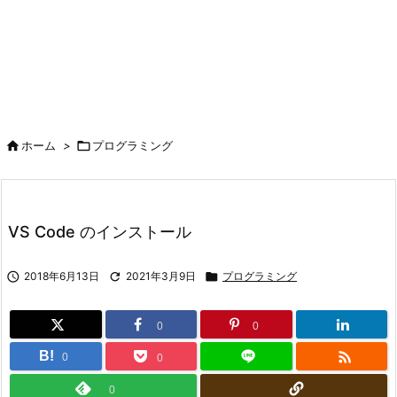

ホーム
>

プログラミング
VS Code のインストール

2018年6月13日

2021年3月9日

プログラミング
0
0

B!
0
0
0