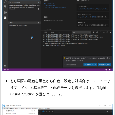
もし画面の配色を黒色から白色に設定し対場合は、メニューよ
りファイル → 基本設定 → 配色テーマを選択します。"Light
(Visual Studio" を選びましょう。