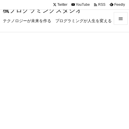

Twitter
YouTube
Feedly
RSS
楓プログラミングスタジオ

テクノロジーが未来を作る プログラミングが人生を変える

メニュ

サイド

前へ

次へ

検索