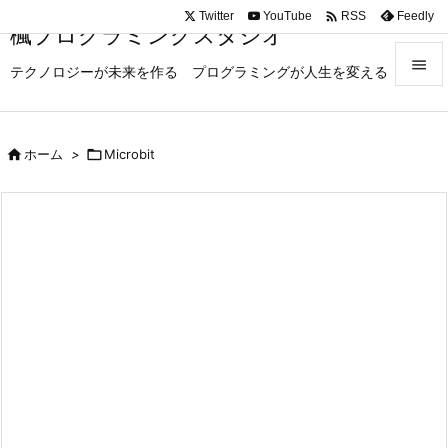

Twitter
YouTube
Feedly
RSS
楓プログラミングスタジオ

テクノロジーが未来を作る プログラミングが人生を変える

メニュ

ホーム
>

Microbit

サイド

前へ

次へ

検索