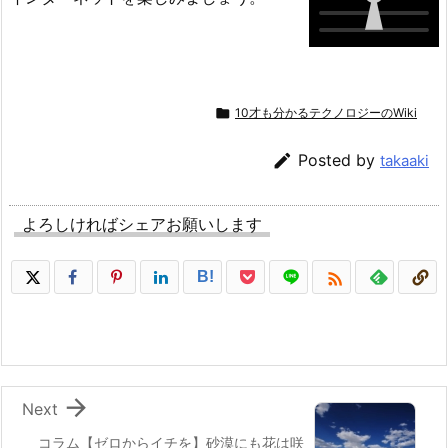

10才も分かるテクノロジーのWiki

Posted by
takaaki
よろしければシェアお願いします

B!

Next
コラム【ゼロからイチを】砂漠にも花は咲