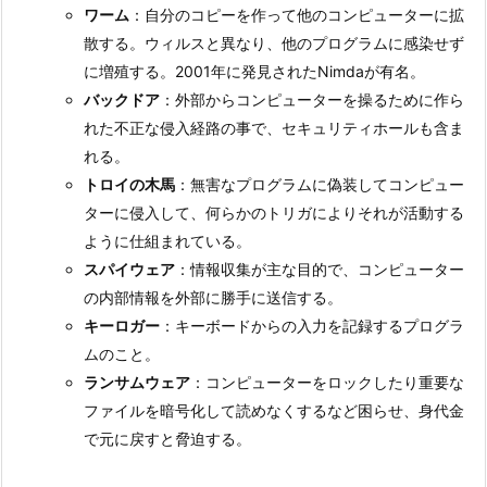
ワーム
：自分のコピーを作って他のコンピューターに拡
散する。ウィルスと異なり、他のプログラムに感染せず
に増殖する。2001年に発見されたNimdaが有名。
バックドア
：外部からコンピューターを操るために作ら
れた不正な侵入経路の事で、セキュリティホールも含ま
れる。
トロイの木馬
：無害なプログラムに偽装してコンピュー
ターに侵入して、何らかのトリガによりそれが活動する
ように仕組まれている。
スパイウェア
：情報収集が主な目的で、コンピューター
の内部情報を外部に勝手に送信する。
キーロガー
：キーボードからの入力を記録するプログラ
ムのこと。
ランサムウェア
：コンピューターをロックしたり重要な
ファイルを暗号化して読めなくするなど困らせ、身代金
で元に戻すと脅迫する。