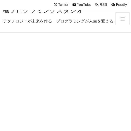

Twitter
YouTube
Feedly
RSS
楓プログラミングスタジオ

テクノロジーが未来を作る プログラミングが人生を変える

メニュ

サイド

前へ

次へ

検索