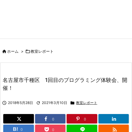

ホーム
>

教室レポート
名古屋市千種区 1回目のプログラミング体験会、開
催！

2018年5月28日

2021年3月10日

教室レポート
0
0

B!
0
0