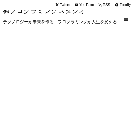

Twitter
YouTube
Feedly
RSS
楓プログラミングスタジオ

テクノロジーが未来を作る プログラミングが人生を変える

メニュ

サイド

前へ

次へ

検索