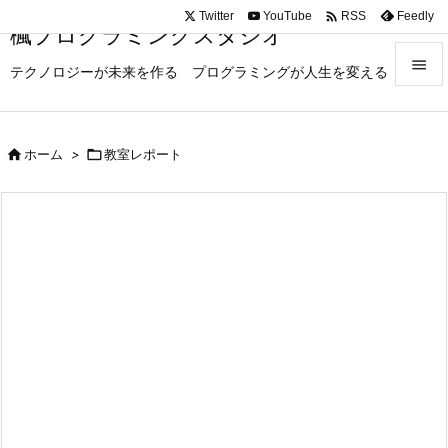

Twitter
YouTube
Feedly
RSS
楓プログラミングスタジオ

テクノロジーが未来を作る プログラミングが人生を変える

メニュ

ホーム
>

教室レポート

サイド

前へ

次へ

検索